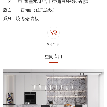
工艺：功能型墨水/混合干粒/超白坯/数码刷抛
版面：一石4面（任意连纹）
系列：境·极奢岩板
VR全景
空间应用